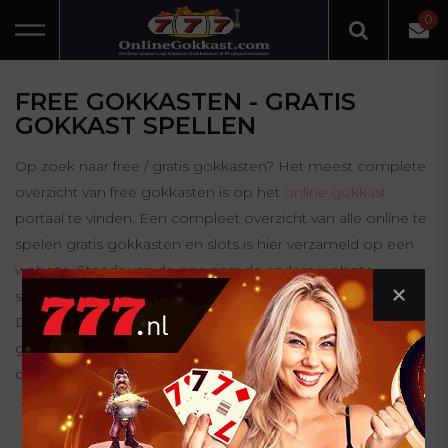
0
HOME
FREE GOKKASTEN - GRATIS
GOKKAST SPELLEN
ONLINE CASINO GIDS
Op zoek naar free / gratis gokkasten? Het meest complete
ALLE GOKKASTEN SPELEN
overzicht van free gokkasten is op het
online gokkast
portaal te vinden. Een compleet overzicht van alle online te
CASINO GAMES
spelen gratis gokkasten en slots is hier verzameld op een
website. Steeds van de ene naar de andere website
BINGO
switchen is dus niet meer nodig. Wel zo handig natuurlijk.
Daarnaast worden
alle gokkasten
lijnen regelmatig
KRASLOTEN
geupdate. Die nieuwe speelautomaat waar iedereen het
over heeft zul je dus zeker ook hier direct vinden.