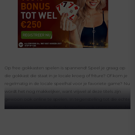
Op free gokkasten spelen is spannend! Speel je graag op
die gokkast die staat in je locale kroeg of friture? Of kom je
regelmatig in de locale speelhal voor je favoriete game? Nu
wordt het nog makkelijker, want vrijwel al deze titels zijn
gewoon ook online te spelen. In tegenstelling tot die echte
kasten, kun je online echter de spellen ook gratis spelen. Je
kunt als je een kast nog niet zo goed kent dus ook lekker
LEES MEER
gratis oefenen totdat je alle spel elementen goed onder de
knie hebt.