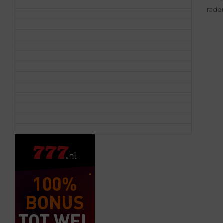
raden