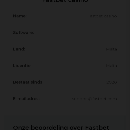
Fastbet casino
Name:
Fastbet casino
Software:
Land:
Malta
Licentie:
Malta
Bestaat sinds:
2020
E-mailadres:
support@fastbet.com
Onze beoordeling over Fastbet