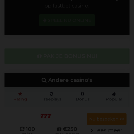
bereiken is. Daarnaast is het ook mogelijk om een
op fastbet casino!
e-mail te sturen. Houd hierbij wel rekening dat het
langer duurt voordat je een antwoord ontvangt.
SPEEL NU ONLINE
Een nadeel van de klantenservice is dat de
medewerkers enkel Engels, Duits en Fins praten.
Je bent dus genoodzaakt een van deze talen te
spreken of een online vertaler te gebruiken.
PAK JE BONUS NU!
Conclusie
Online casino Fastbet is een casino met snelheid.
Het biedt alles wat je als speler mag verwachten
Andere casino's
van een modern casino en biedt spelers de
mogelijkheid zonder rompslomp snel te kunnen
Rating
Freeplays
Bonus
Popular
spelen door middel van het Pay ‘n Play principe dat
ze hanteren. Fastbet biedt een ruim aanbod
kwaliteit spellen, welke bestaan uit gokkasten,
Nu bezoeken >>
jackpots en tafelspellen. Dit in combinatie met de
100
€250
Lees meer
fijne welkomstbonus maakt de online casino de