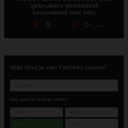
gebruikers gemiddeld
mogelijk om met Trustly geld te storten. Gelukkig
beoordeeld met een:
is dit een internationale vorm van internetbankieren
en kan een groot deel van de spelers hier dus
0
0
/ 5
reviews
gebruik van maken. Onder de naam “Pay ‘n Play”
kan het geld na de storting direct worden ingezet
voor het spelen van online casino spellen. Als
speler kun je zelf bepalen hoeveel geld je wil
inzetten of juist laten uitbetalen. Er gelden namelijk
geen minimum en maximum bedragen bij de
Wat vind je van Fastbet casino?
stortingen en betalingen. Wel geldt er voor nieuwe
spelers eenmalig een minimale inleg van €10.
Bonussen
Wat geef je Fastbet casino?
Dat je geen account aan hoeft te maken bij
Fastbet heeft ook gevolgen voor de bonussen die
Slecht
Matig
je ontvangt bij dit casino. Zo kan het speelgeld van
Neutraal
Goed
nieuwe spelers verdubbeld worden tot maximaal