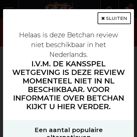
Helaas is deze Betchan
0
review niet beschikbaar
SLUITEN
in Nederland. Bekijk hier
MEER
Nederlandse casino's
INFORMATIE
HOME
met een kansspel
Helaas is deze Betchan review
vergunning
ONLINE CASINO GIDS
niet beschikbaar in het
Nederlands.
ALLE GOKKASTEN SPELEN
I.V.M. DE KANSSPEL
WETGEVING IS DEZE REVIEW
CASINO GAMES
BETCHAN REVIEW
MOMENTEEL NIET IN NL
BINGO
BESCHIKBAAR. VOOR
Eén van de sterkst opkomende casino's van het moment is
INFORMATIE OVER BETCHAN
het BetChan casino. Het casino is namelijk in een relatief
KRASLOTEN
KIJKT U HIER VERDER.
korte periode enorm populair geworden. De reden voor
deze populariteit is het enorme aanbod casinogames dat
aangeboden wordt, de snelle uitbetalingen en de leuke
Een aantal populaire
wedstrijden en toernooien die aangeboden worden. Het