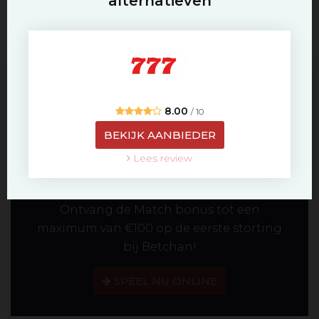
alternatieven
BetChan casino wordt overigens beheert door dezelfde
eigenaar als het Playamo casino.
8.00
/ 10
BEKIJK AANBIEDER
Lees review
100% BONUS
Ontvang de Match bonus tot een
maximum van €100 op de eerste storting
bij Betchan!
SPEEL NU ONLINE