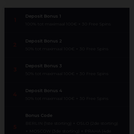
Deposit Bonus 1
1
100% tot maximaal 100€ + 30 Free Spins
Deposit Bonus 2
2
50% tot maximaal 100€ + 30 Free Spins
Deposit Bonus 3
3
50% tot maximaal 100€ + 30 Free Spins
Deposit Bonus 4
4
50% tot maximaal 100€ + 30 Free Spins
Bonus Code
BERLIN (1ste storting) + OSLO (2de storting)
5
+ MOSCOW (3de storting) + PRAHA (4de