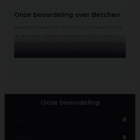
Onze beoordeling over Betchan
Bovendien werkt het BetChan casino samen met
de grootste software aanbieders op het gebied
van casino spellen. Het casino maakt het mogelijk
om te betalen met verschillende valutavormen.
Het is hierdoor mogelijk om een gokje te wagen
met behulp van Bitcoin. Ondanks dat het casino
LEES MEER
enorm vooruitstrevend is, staat het leveren van
topkwaliteit voorop. Het BetChan casino heeft als
voornaamste doel om plezier te garanderen voor
haar bezoekers.
Onze beoordeling
De lay-out van BetChan
8
Layout
Het casino wordt weergegeven in donkere kleuren
die ervoor zorgen dat de pagina's overzichtelijk
8
Service