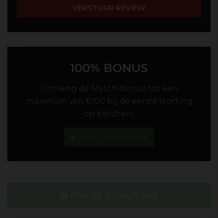
Wanneer je te kampen krijgt met vragen of
opmerkingen kun je terecht bij de uitstekende en
veelzijdige klantenservice. Daarnaast is het casino
uiterst aantrekkelijk wanneer het gaat over
welkomstbonussen. Als nieuwe speler zul je
100% BONUS
namelijk bij je eerste 4 stortingen telkens een
aangename 'welkomst' bonus ontvangen.
Ontvang de Match-bonus tot een
maximum van €100 bij de eerste storting
op betchan!
SPEEL NU ONLINE
PAK JE BONUS NU!