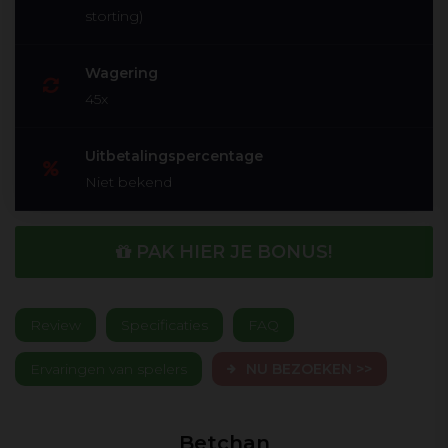
storting)
Wagering
45x
Uitbetalingspercentage
Niet bekend
PAK HIER JE BONUS!
Review
Specificaties
FAQ
Ervaringen van spelers
NU BEZOEKEN >>
Betchan