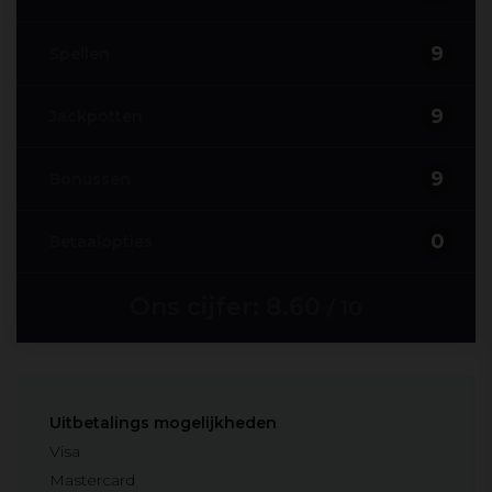
worden weergegeven. Door middel van de
donkere kleuren kan de focus op de spellen
9
Spellen
worden gelegd en wordt het menu overzichtelijk
weergegeven. Doordat het menu is voorzien van
9
verschillende categorieën is het eenvoudig om
Jackpotten
snel en eenvoudig jouw favoriete casino game te
vinden. Hierbij heb je als speler tevens de
9
Bonussen
mogelijkheid om games te filteren op software
aanbieder. Daarnaast is het een voordeel dat je
0
Betaalopties
géén speciale software hoeft te downloaden om
gebruik te kunnen maken van het online casino.
Ons cijfer:
8.60
/ 10
De games zijn namelijk beschikbaar door middel
van Flash Player en beschikken over hoge kwaliteit.
Doordat het casino veelvuldig gebruikmaakt van
mooie graphics en animaties krijg je het gevoel dat
Uitbetalings mogelijkheden
je jezelf in een echt casino bevindt.
Visa
BetChan casino games
Mastercard