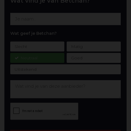
Wat vind je van Betchan?
bij je eerste vier(!) stortingen telkens een bonus. Op
de eerste storting zal deze bonus 100% bedragen
met een maximum van €300,- in combinatie met
30 gratis spins. De drie daaropvolgende stortingen
zullen vervolgens gepaard gaan met een bonus
Wat geef je Betchan?
van 50% met een maximum van €100,- en 30 gratis
spins. Je dient er echter wel rekening mee te
Slecht
Matig
houden dat de 30 gratis spins bij iedere storting
Neutraal
Goed
voor een ander spel bestemd zijn.
Uitstekend
Onze conclusie
Ondanks het feit dat het BetChan casino pas
enkele jaren meeloopt, beschikt het over een
enorm aanbod verschillende casino games.
Middels de rustige uitstraling vind je snel en
eenvoudig het door jouw gewenste casino spel en
kun je jezelf volledig bezighouden met het spelen
en realiseren van een positief eindresultaat.