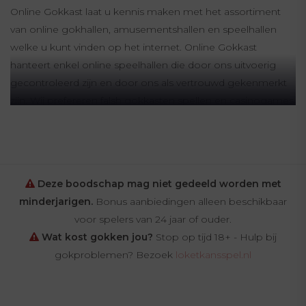
Online Gokkast laat u kennis maken met het assortiment
van online gokhallen, amusementshallen en speelhallen
welke u kunt vinden op het internet. Online Gokkast
hanteert enkel online speelhallen die door ons uitvoerig
gecontroleerd zijn en door ons als vertrouwd gekenmerkt
zijn. Wij prefereren falsh gokkasten spellen en casinogames
die voor de fun kunnen worden gespeelt, waarbij je dus niet
LEES MEER
speelt voor het echte geld. Dit betreft een van de vele
voorwaarden voor opname in ons assortiment. De door
ons aanbevolen casino's hebben dan ook allemaal een fun-
Deze boodschap mag niet gedeeld worden met
mode , waarbij u als speler gratis kunt spelen.
minderjarigen.
Bonus aanbiedingen alleen beschikbaar
De website van Online Gokkast voorziet u van online
voor spelers van 24 jaar of ouder.
casino's waarin u gratis kunt spelen in de fun-mode. Tevens
Wat kost gokken jou?
Stop op tijd 18+ - Hulp bij
biedt Online Gokkast u gerelateerde informatie omtrent
gokproblemen? Bezoek
loketkansspel.nl
diverse speelhallen, gokhallen en amusements casino's. Op
de website van
Onlinegokkast.com
vindt u de beste en