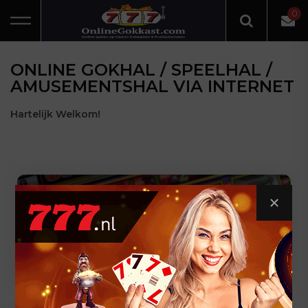
0
HOME
ONLINE GOKHAL / SPEELHAL /
AMUSEMENTSHAL VIA INTERNET
ONLINE CASINO GIDS
Hartelijk Welkom!
ALLE GOKKASTEN SPELEN
CASINO GAMES
BINGO
KRASLOTEN