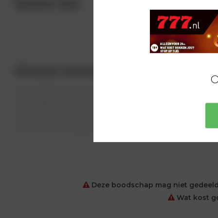
Spellen lijst
Slotstar slotmachines & casino slot
O
Een spelletje proberen? Geen enkel probleem. Alle Slotstar g
je zo beginnen met spelen want een download is niet nodig.
biedt Slotstar je een aantal mogelijkheden. Zo kun je gebr
per minuut je creditaantal verhogen. Heb je zin gekregen in 
Deze boodschap mag niet gedeeld
Wat kost g