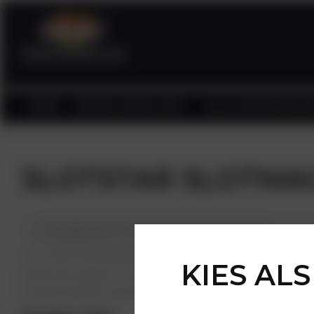
HOME
ONLINE CASINO GIDS
ALLE GOKKASTEN S
SLOTSTAR SLOTMA
Onlinegokkast.Com
Alle gokkasten spelen
Slotstar
Voor velen het favoriete spel uit het casino is natuurlijk he
KIES AL
online kunt spelen. Het zijn echte slotmachines die je ook 
vanuit je favoriete stoel spelen en alles bij de hand hebben. D