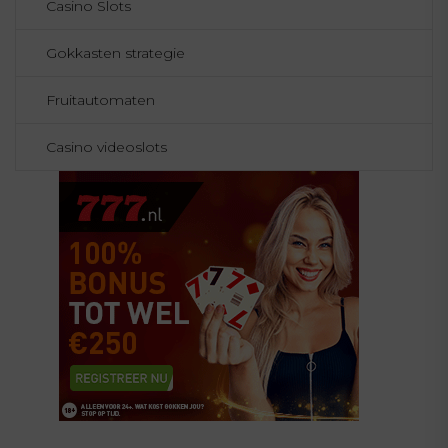
Casino Slots
Gokkasten strategie
Fruitautomaten
Casino videoslots