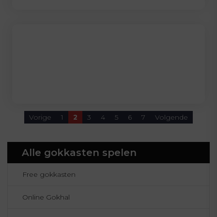
Vorige
1
2
3
4
5
6
7
Volgende
Alle gokkasten spelen
Free gokkasten
Online Gokhal