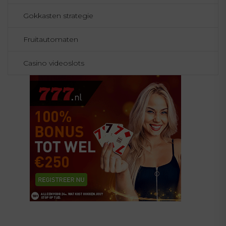
Gokkasten strategie
Fruitautomaten
Casino videoslots