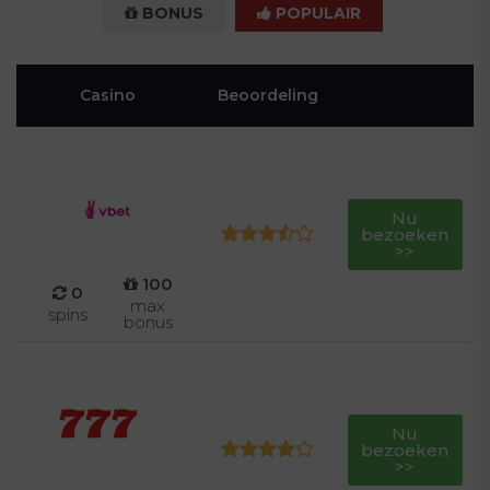
BONUS
POPULAIR
Casino
Beoordeling
Nu
bezoeken
>>
100
0
max
spins
bonus
Nu
bezoeken
>>