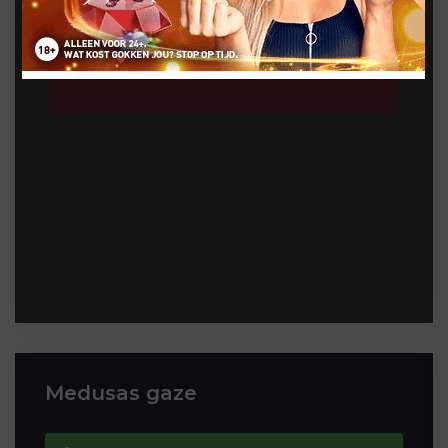
Voor dit spel dien je
18 jaar of ouder te zijn
JA
NEE
Medusas gaze