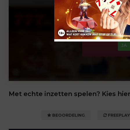
Helaas is dit spel op dit moment niet beschikbaar
Ben je 18 j
Voor dit spel dien je
JA
Met echte inzetten spelen? Kies hier
BEOORDELING
FREEPLAY