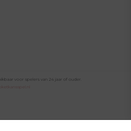
baar voor spelers van 24 jaar of ouder.
oketkansspel.nl