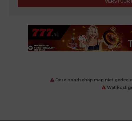
Deze boodschap mag niet gedeeld
Wat kost g
GRATIS SPEELGELD ONTVANGEN?