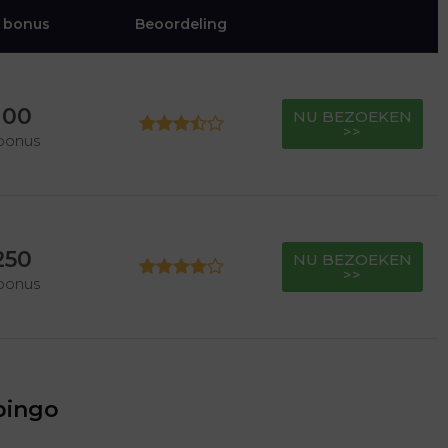
 bonus
Beoordeling
100
NU BEZOEKEN
>>
bonus
250
NU BEZOEKEN
>>
bonus
bingo