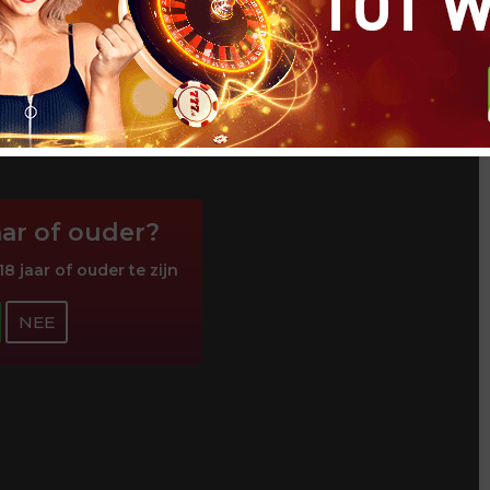
aar of ouder?
18 jaar of ouder te zijn
NEE