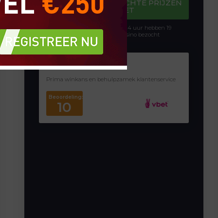
SPEEL NU VOOR ECHTE PRIJZEN
MET VBET
De afgelopen 24 uur hebben 19
Erg populair!!
mensen dit casino bezocht
Bert
Prima winkans en behulpzamek klantenservice
Beoordeling:
10