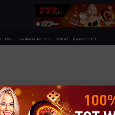
PELEN
CASINO GAMES
BINGO
KRASLOTEN
FULLSCREEN SPELEN