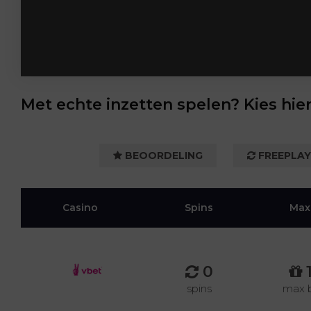
Met echte inzetten spelen? Kies hier
BEOORDELING
FREEPLAY
Casino
Spins
Max
0
spins
max 