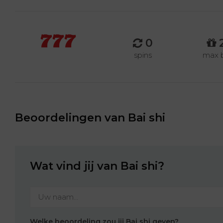
0
spins
max 
Beoordelingen van Bai shi
Wat vind jij van Bai shi?
Welke beoordeling zou jij Bai shi geven?