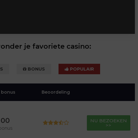
onder je favoriete casino:
S
BONUS
POPULAIR
 bonus
Beoordeling
100
NU BEZOEKEN
>>
bonus