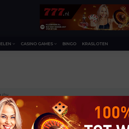
PELEN
CASINO GAMES
BINGO
KRASLOTEN
g zhu
FULLSCREEN SPELEN