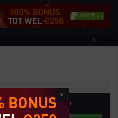
Fei cui gong zhu