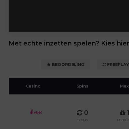
Met echte inzetten spelen? Kies hier
BEOORDELING
FREEPLAY
Casino
Spins
Max
0
spins
max 