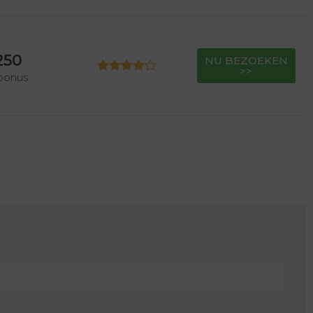
250
NU BEZOEKEN
>>
bonus
u