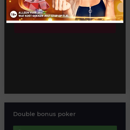
Voor dit spel dien je
18 jaar of ouder te zijn
JA
NEE
Double bonus poker