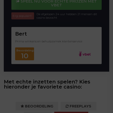
SPEEL NU VOOR ECHTE PRIJZEN MET
VBET
De afgelopen 24 uur hebben 21 mensen dit
Erg populair!!
casino bezocht
Bert
Prima winkans en behulpzamek klantenservice
Beoordeling:
10
Met echte inzetten spelen? Kies
hieronder je favoriete casino:
BEOORDELING
FREEPLAYS