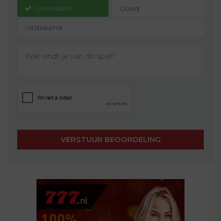
Gemiddeld
Goed
Uitstekend