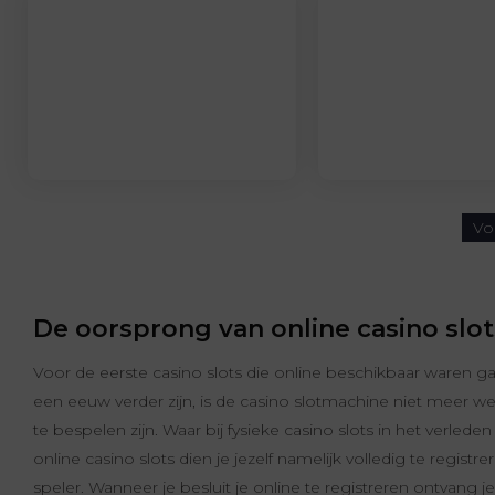
Vo
De oorsprong van online casino slot
Voor de eerste casino slots die online beschikbaar waren g
een eeuw verder zijn, is de casino slotmachine niet meer weg
te bespelen zijn. Waar bij fysieke casino slots in het verle
online casino slots dien je jezelf namelijk volledig te regis
speler. Wanneer je besluit je online te registreren ontvang