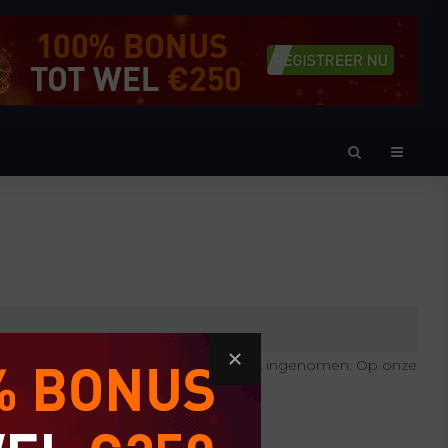
 hebben casino slots inmiddels hun plek ingenomen. Op onze