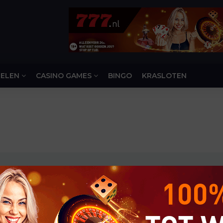
PELEN
CASINO GAMES
BINGO
KRASLOTEN
assieke casino spellen. Ook in de wereld van het online casino
ls!