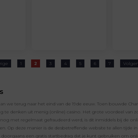
rige
1
2
3
4
5
6
7
Volge
s
aan we terug naar het eind van de 19de eeuw. Toen bouwde Charle
 te denken uit menig (online) casino. Het grote voordeel van zow
den nog met regelmaat gefraudeerd werd, is dit inmiddels bij de o
treren. Op deze manier is de desbetreffende website te allen tijd
 je doorgaans een gratis startbedrag dat je kunt gebruiken om on