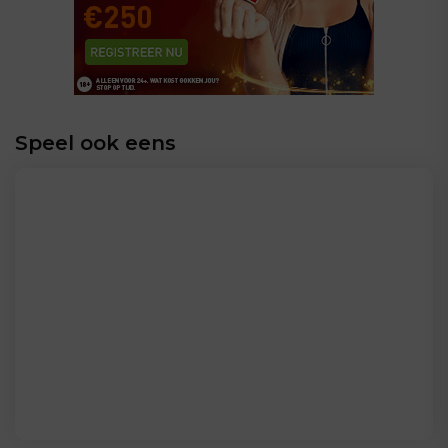
Speel ook eens