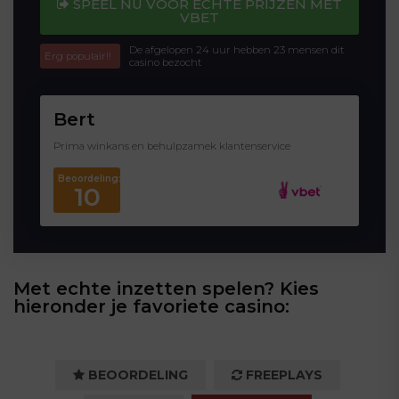
SPEEL NU VOOR ECHTE PRIJZEN MET
VBET
De afgelopen 24 uur hebben 23 mensen dit
Erg populair!!
casino bezocht
Bert
Prima winkans en behulpzamek klantenservice
Beoordeling:
10
Met echte inzetten spelen? Kies
hieronder je favoriete casino:
BEOORDELING
FREEPLAYS