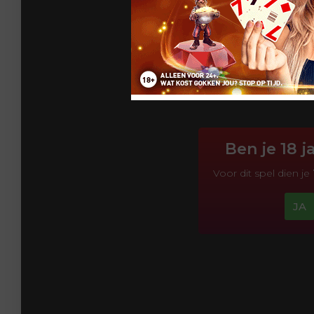
Ben je 18 j
Voor dit spel dien je
JA