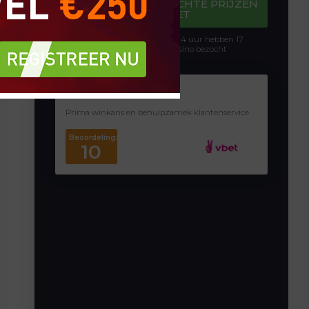
SPEEL NU VOOR ECHTE PRIJZEN
MET VBET
De afgelopen 24 uur hebben 17
Erg populair!!
mensen dit casino bezocht
Bert
Prima winkans en behulpzamek klantenservice
Beoordeling:
10