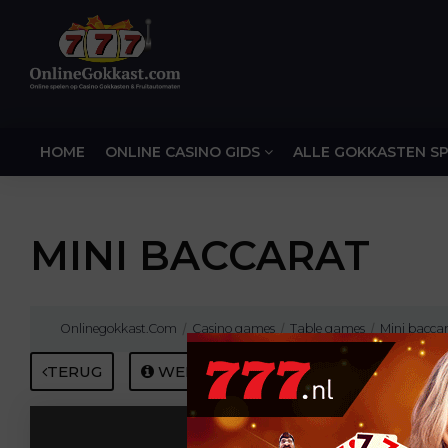
HOME
ONLINE CASINO GIDS
ALLE GOKKASTEN S
MINI BACCARAT
Onlinegokkast.Com
Casino games
Table games
Mini bacca
TERUG
WERKT HET NIET?