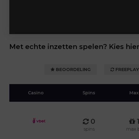
Met echte inzetten spelen? Kies hier
BEOORDELING
FREEPLAY
Casino
Spins
Max
0
spins
max 