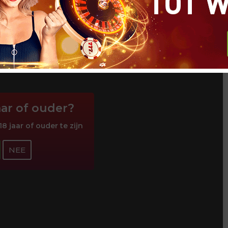
aar of ouder?
18 jaar of ouder te zijn
NEE