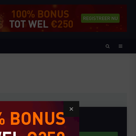
Mini baccarat