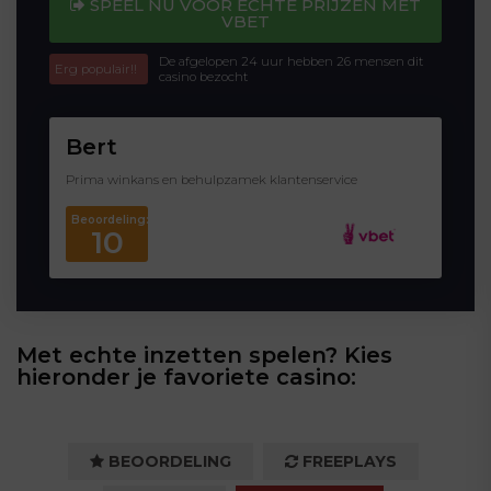
SPEEL NU VOOR ECHTE PRIJZEN MET
VBET
De afgelopen 24 uur hebben 26 mensen dit
Erg populair!!
casino bezocht
Bert
Prima winkans en behulpzamek klantenservice
Beoordeling:
10
Met echte inzetten spelen? Kies
hieronder je favoriete casino:
BEOORDELING
FREEPLAYS