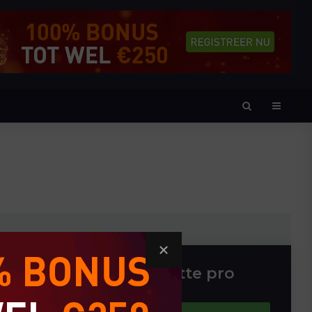
Premium roulette pro