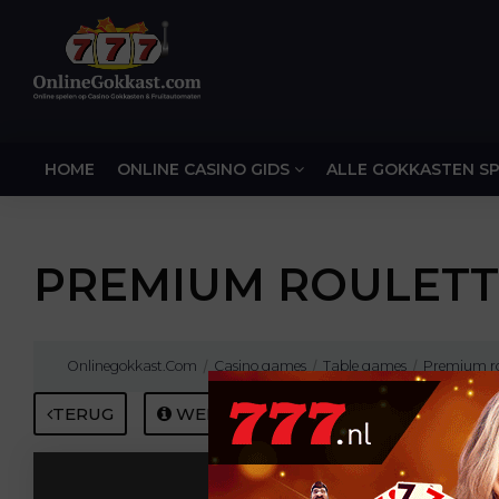
HOME
ONLINE CASINO GIDS
ALLE GOKKASTEN S
PREMIUM ROULETT
Onlinegokkast.Com
Casino games
Table games
Premium ro
TERUG
WERKT HET NIET?