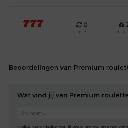
0
spins
max 
Beoordelingen van Premium roulet
Wat vind jij van Premium roulett
Welke beoordeling zou jij Premium roulette pro gev