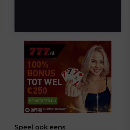
Speel ook eens