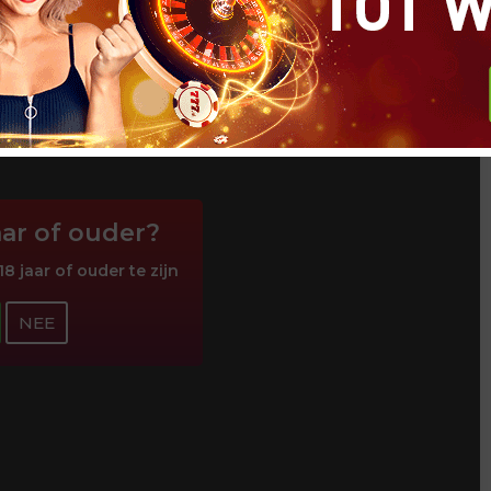
aar of ouder?
18 jaar of ouder te zijn
NEE