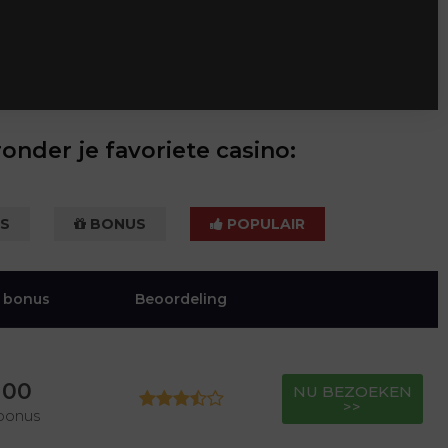
onder je favoriete casino:
S
BONUS
POPULAIR
 bonus
Beoordeling
100
NU BEZOEKEN
>>
bonus