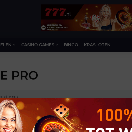
PELEN
CASINO GAMES
BINGO
KRASLOTEN
E PRO
ulette pro
FULLSCREEN SPELEN