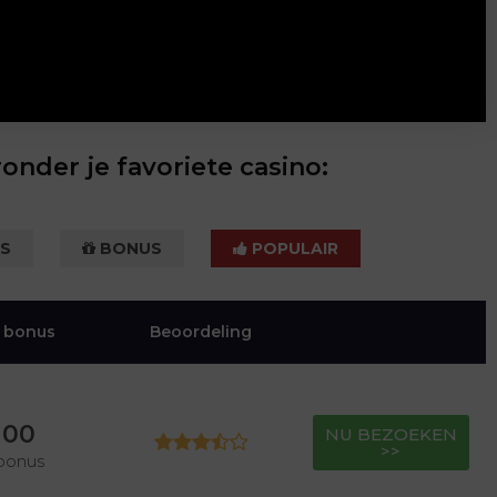
onder je favoriete casino:
S
BONUS
POPULAIR
 bonus
Beoordeling
100
NU BEZOEKEN
>>
bonus