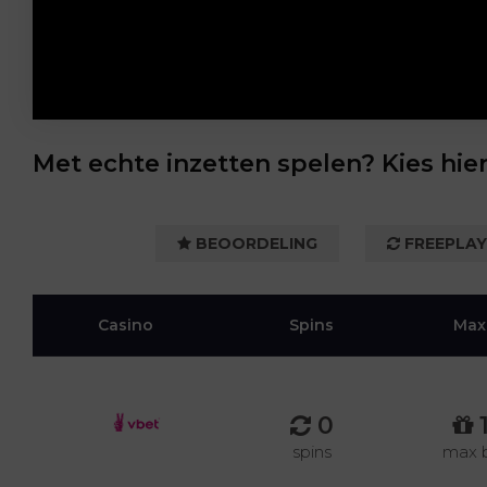
Met echte inzetten spelen? Kies hier
BEOORDELING
FREEPLAY
Casino
Spins
Max
0
spins
max 