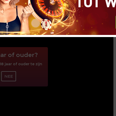
aar of ouder?
18 jaar of ouder te zijn
NEE