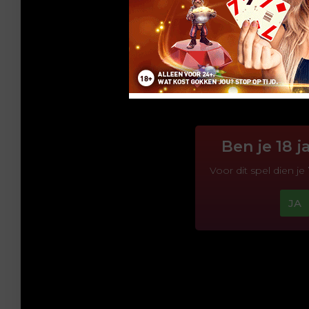
Ben je 18 j
Voor dit spel dien je
JA