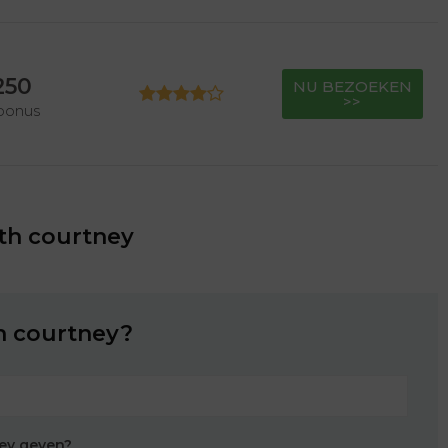
250
NU BEZOEKEN
>>
bonus
th courtney
th courtney?
ney geven?