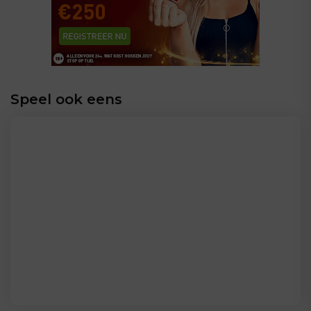
Speel ook eens