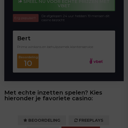
SPEEL NU VOOR ECHTE PRIJZEN MET
VBET
De afgelopen 24 uur hebben 19 mensen dit
Erg populair!!
casino bezocht
Bert
Prima winkans en behulpzamek klantenservice
Beoordeling:
10
Met echte inzetten spelen? Kies
hieronder je favoriete casino:
BEOORDELING
FREEPLAYS