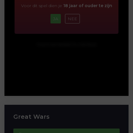
Voor dit spel dien je
18 jaar of ouder te zijn
JA
NEE
Great Wars