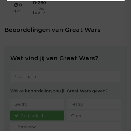
250
0
max
spins
bonus
Beoordelingen van Great Wars
Wat vind jij van Great Wars?
Welke beoordeling zou jij Great Wars geven?
Slecht
Matig
Gemiddeld
Goed
Uitstekend