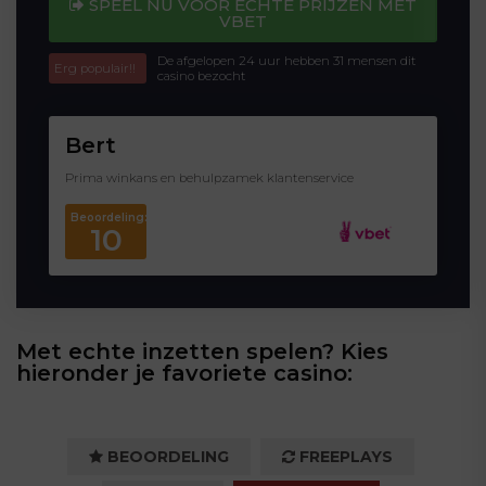
SPEEL NU VOOR ECHTE PRIJZEN MET
VBET
De afgelopen 24 uur hebben 31 mensen dit
Erg populair!!
casino bezocht
Bert
Prima winkans en behulpzamek klantenservice
Beoordeling:
10
Met echte inzetten spelen? Kies
hieronder je favoriete casino:
BEOORDELING
FREEPLAYS