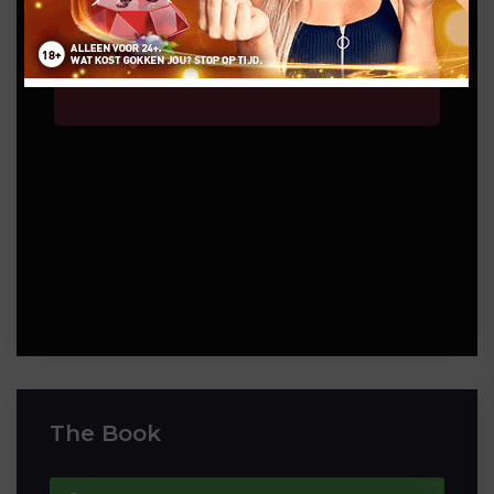
Voor dit spel dien je
18 jaar of ouder te zijn
JA
NEE
The Book