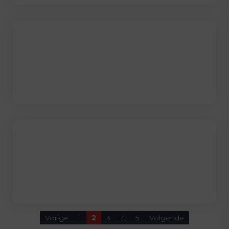
Vorige
1
2
3
4
5
Volgende