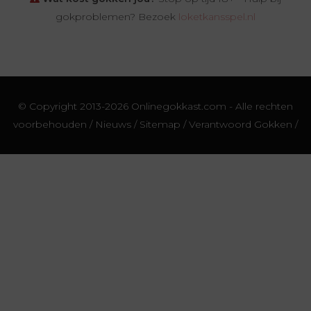
gokproblemen? Bezoek
loketkansspel.nl
© Copyright 2013-2026 Onlinegokkast.com - Alle rechten
voorbehouden /
Nieuws
/
Sitemap
/
Verantwoord Gokken
/