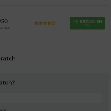
250
NU BEZOEKEN
>>
bonus
cratch
ratch?
ven?