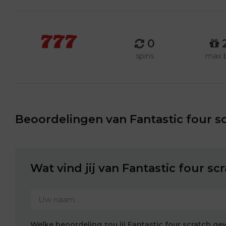
0
spins
max 
Beoordelingen van Fantastic four s
Wat vind jij van Fantastic four sc
Welke beoordeling zou jij Fantastic four scratch ge