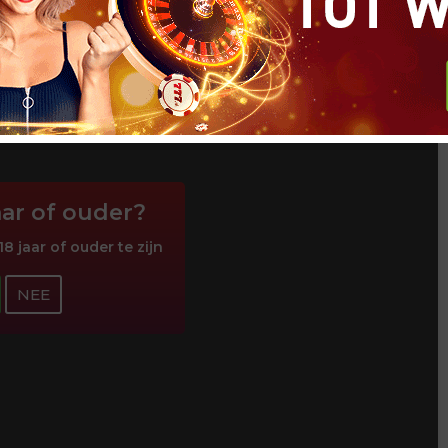
aar of ouder?
18 jaar of ouder te zijn
NEE