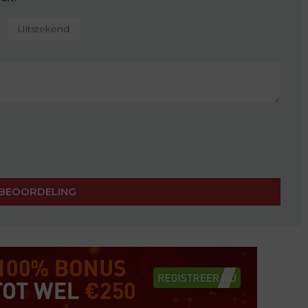
Uitstekend