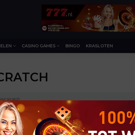
PELEN
CASINO GAMES
BINGO
KRASLOTEN
SCRATCH
four scratch
FULLSCREEN SPELEN