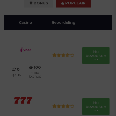
BONUS
POPULAIR
Casino
Beoordeling
Nu
bezoeken
>>
100
0
max
spins
bonus
Nu
bezoeken
>>