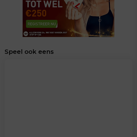
Speel ook eens