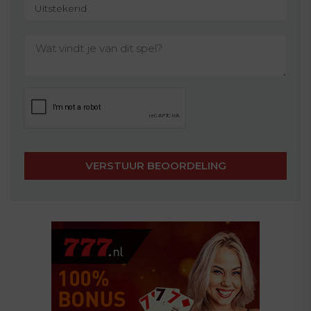
Uitstekend