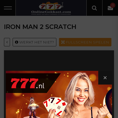
0
HOME
IRON MAN 2 SCRATCH
ONLINE CASINO GIDS
WERKT HET NIET?
FULLSCREEN SPELEN
ALLE GOKKASTEN SPELEN
CASINO GAMES
BINGO
KRASLOTEN
Ben je 18 jaar of ouder?