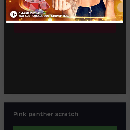
Voor dit spel dien je
18 jaar of ouder te zijn
JA
NEE
Pink panther scratch