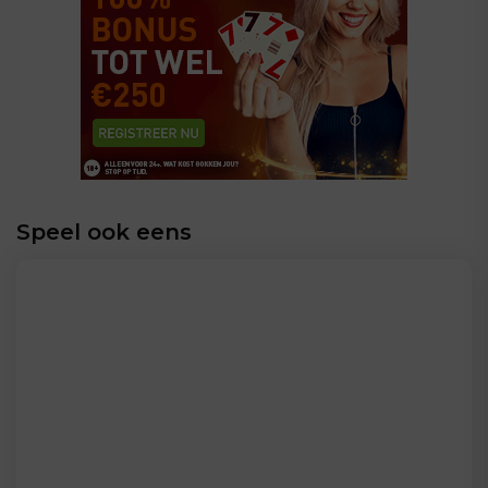
Speel ook eens