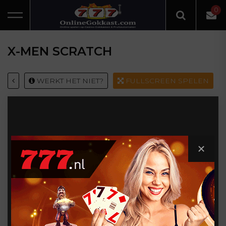
0
HOME
X-MEN SCRATCH
ONLINE CASINO GIDS
WERKT HET NIET?
FULLSCREEN SPELEN
ALLE GOKKASTEN SPELEN
CASINO GAMES
BINGO
KRASLOTEN
Ben je 18 jaar of ouder?