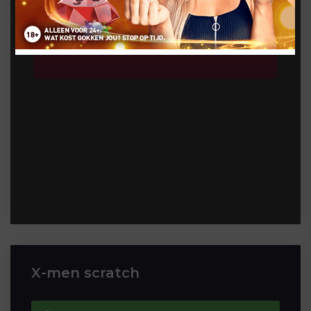
Voor dit spel dien je
18 jaar of ouder te zijn
JA
NEE
X-men scratch