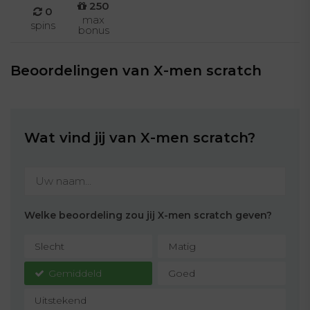
250
0
max
spins
bonus
Beoordelingen van X-men scratch
Wat vind jij van X-men scratch?
Welke beoordeling zou jij X-men scratch geven?
Slecht
Matig
Gemiddeld
Goed
Uitstekend