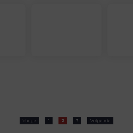
Vorige
1
2
3
Volgende