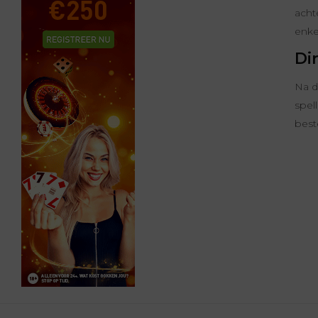
acht
enke
Di
Na d
spel
best