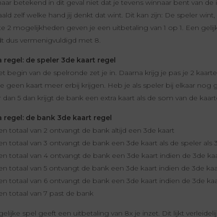
aar betekend in dit geval niet dat je tevens winnaar bent van de 
ld zelf welke hand jij denkt dat wint. Dit kan zijn: De speler wint,
te 2 mogelijkheden geven je een uitbetaling van 1 op 1. Een gelijksp
t dus vermenigvuldigd met 8.
a regel: de speler 3de kaart regel
het begin van de spelronde zet je in. Daarna krijg je pas je 2 kaart
je geen kaart meer erbij krijgen. Heb je als speler bij elkaar nog g
r dan 5 dan krijgt de bank een extra kaart als de som van de kaarte
a regel: de bank 3de kaart regel
een totaal van 2 ontvangt de bank altijd een 3de kaart
een totaal van 3 ontvangt de bank een 3de kaart als de speler als 3
een totaal van 4 ontvangt de bank een 3de kaart indien de 3de kaar
een totaal van 5 ontvangt de bank een 3de kaart indien de 3de kaar
een totaal van 6 ontvangt de bank een 3de kaart indien de 3de kaa
een totaal van 7 past de bank
elijke spel geeft een uitbetaling van 8x je inzet. Dit lijkt verleideli