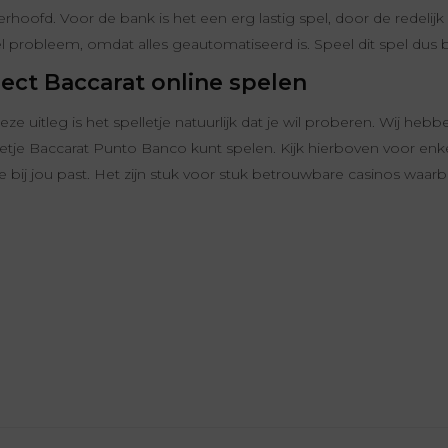
erhoofd. Voor de bank is het een erg lastig spel, door de redelijk
l probleem, omdat alles geautomatiseerd is. Speel dit spel dus b
rect Baccarat online spelen
eze uitleg is het spelletje natuurlijk dat je wil proberen. Wij heb
letje Baccarat Punto Banco kunt spelen. Kijk hierboven voor enk
e bij jou past. Het zijn stuk voor stuk betrouwbare casinos waarbij