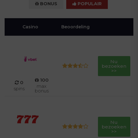
BONUS
POPULAIR
Casino
Beoordeling
Nu
bezoeken
>>
100
0
max
spins
bonus
Nu
bezoeken
>>