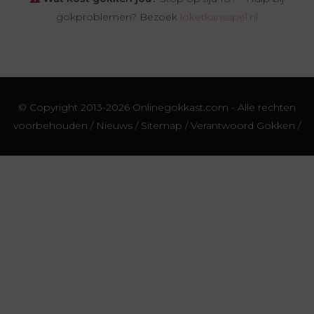
gokproblemen? Bezoek
loketkansspel.nl
© Copyright 2013-2026 Onlinegokkast.com - Alle rechten
voorbehouden /
Nieuws
/
Sitemap
/
Verantwoord Gokken
/