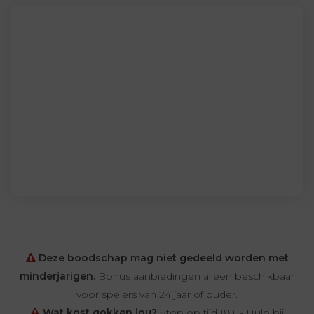
Deze boodschap mag niet gedeeld worden met
minderjarigen.
Bonus aanbiedingen alleen beschikbaar
voor spelers van 24 jaar of ouder.
Wat kost gokken jou?
Stop op tijd 18+ - Hulp bij