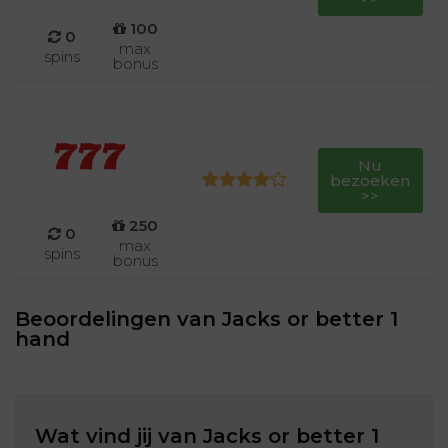
100
0
max
spins
bonus
Nu
bezoeken
>>
250
0
max
spins
bonus
Beoordelingen van Jacks or better 1
hand
Wat vind jij van Jacks or better 1