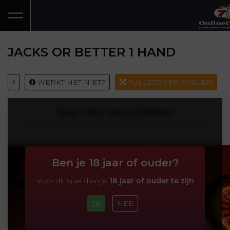
HOME
JACKS OR BETTER 1 HAND
ONLINE CASINO GIDS
WERKT HET NIET?
FULLSCREEN SPELEN
ALLE GOKKASTEN SPELEN
Spel niet beschikbaar
CASINO GAMES
Helaas is dit spel op dit moment niet beschikbaar. Als
alternatief raden wij de volgende speelhal aan:
BINGO
Ben je 18 jaar of ouder?
KRASLOTEN
Voor dit spel dien je
18 jaar of ouder te zijn
JA
NEE