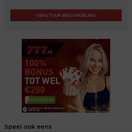
Speel ook eens