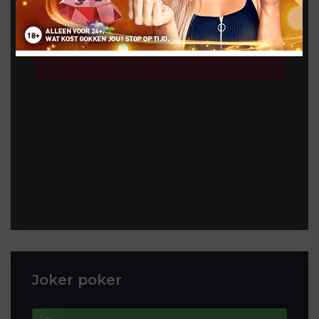
Voor dit spel dien je
18 jaar of ouder te zijn
JA
NEE
Joker poker