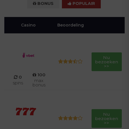
BONUS
POPULAIR
Casino
Beoordeling
Nu
bezoeken
>>
100
0
max
spins
bonus
Nu
bezoeken
>>