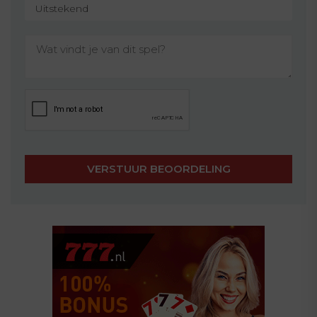
Uitstekend