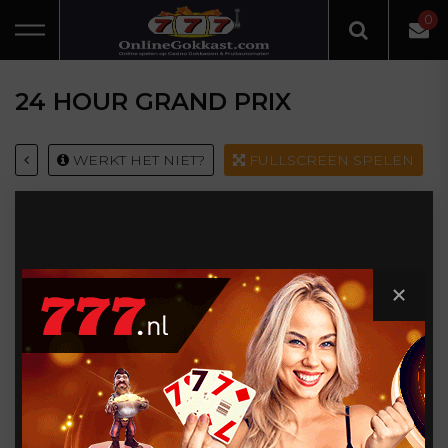
0
HOME
24 HOUR GRAND PRIX
ONLINE CASINO GIDS
WERKT HET NIET?
FULLSCREEN SPELEN
ALLE GOKKASTEN SPELEN
CASINO GAMES
BINGO
KRASLOTEN
Ben je 18 jaar of ouder?