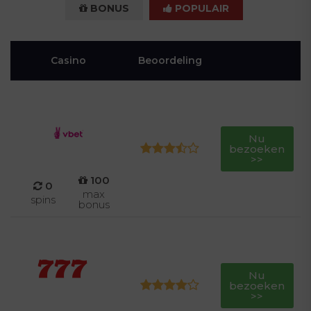
BONUS
POPULAIR
Casino
Beoordeling
Nu
bezoeken
>>
100
0
max
spins
bonus
Nu
bezoeken
>>