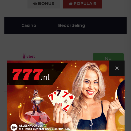
BONUS
POPULAIR
Casino
Beoordeling
Nu
bezoeken
>>
100
0
max
spins
bonus
Nu
bezoeken
>>