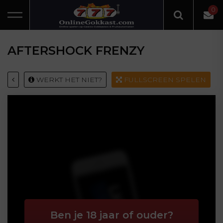
0
HOME
AFTERSHOCK FRENZY
ONLINE CASINO GIDS
WERKT HET NIET?
FULLSCREEN SPELEN
ALLE GOKKASTEN SPELEN
CASINO GAMES
BINGO
KRASLOTEN
Ben je 18 jaar of ouder?