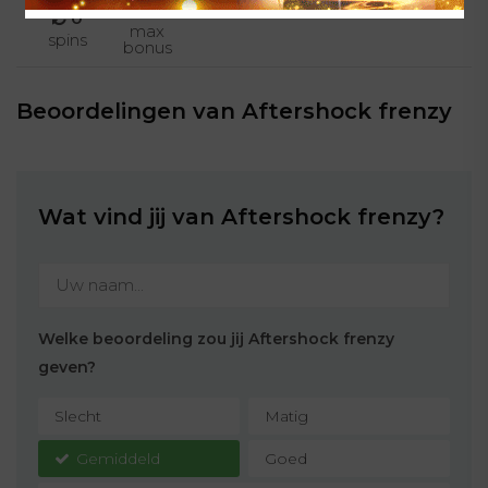
250
0
max
spins
bonus
Beoordelingen van Aftershock frenzy
Wat vind jij van Aftershock frenzy?
Welke beoordeling zou jij Aftershock frenzy
geven?
Slecht
Matig
Gemiddeld
Goed