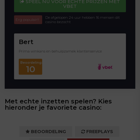
SPEEL NU VOOR ECHTE PRIJZEN MET
VBET
De afgelopen 24 uur hebben 16 mensen dit
Erg populair!!
casino bezocht
Bert
Prima winkans en behulpzamek klantenservice
Beoordeling:
10
Met echte inzetten spelen? Kies
hieronder je favoriete casino:
BEOORDELING
FREEPLAYS