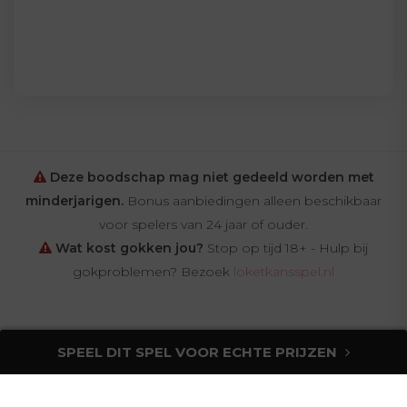
Deze boodschap mag niet gedeeld worden met
minderjarigen.
Bonus aanbiedingen alleen beschikbaar
voor spelers van 24 jaar of ouder.
Wat kost gokken jou?
Stop op tijd 18+ - Hulp bij
gokproblemen? Bezoek
loketkansspel.nl
SPEEL DIT SPEL VOOR ECHTE PRIJZEN
© Copyright 2013-2026 Onlinegokkast.com - Alle rechten