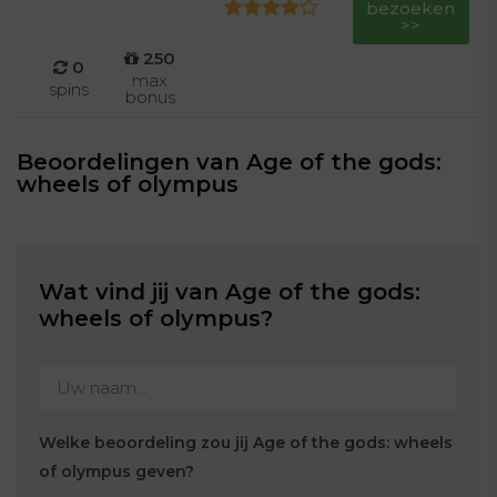
bezoeken
>>
250
0
max
spins
bonus
Beoordelingen van Age of the gods:
wheels of olympus
Wat vind jij van Age of the gods:
wheels of olympus?
Welke beoordeling zou jij Age of the gods: wheels
of olympus geven?