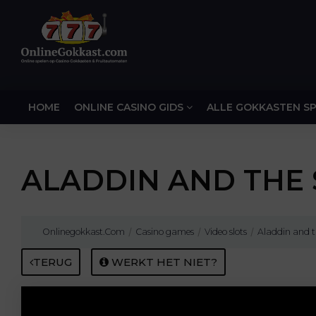
HOME
ONLINE CASINO GIDS
ALLE GOKKASTEN S
ALADDIN AND THE
Onlinegokkast.Com
Casino games
Video slots
Aladdin and t
TERUG
WERKT HET NIET?