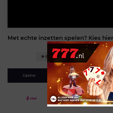
Met echte inzetten spelen? Kies hier
BEOORDELING
FREEPLAY
Casino
Spins
Max
0
spins
max 