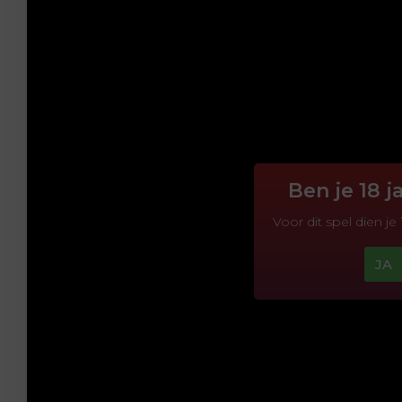
Ben je 18 j
Voor dit spel dien je
JA