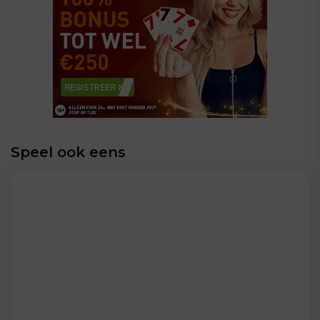
Speel ook eens