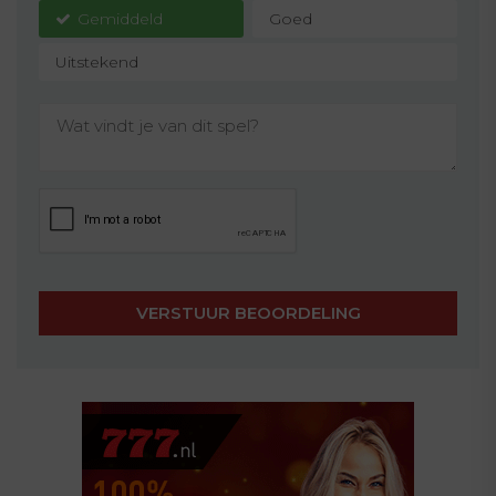
Gemiddeld
Goed
Uitstekend