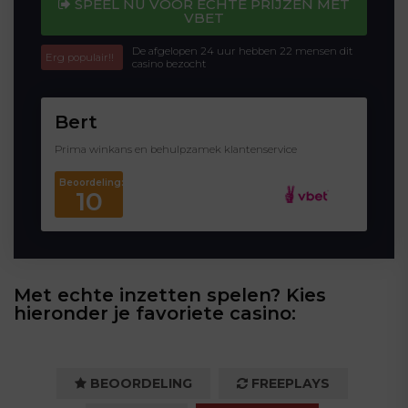
SPEEL NU VOOR ECHTE PRIJZEN MET
VBET
De afgelopen 24 uur hebben 22 mensen dit
Erg populair!!
casino bezocht
Bert
Prima winkans en behulpzamek klantenservice
Beoordeling:
10
Met echte inzetten spelen? Kies
hieronder je favoriete casino:
BEOORDELING
FREEPLAYS