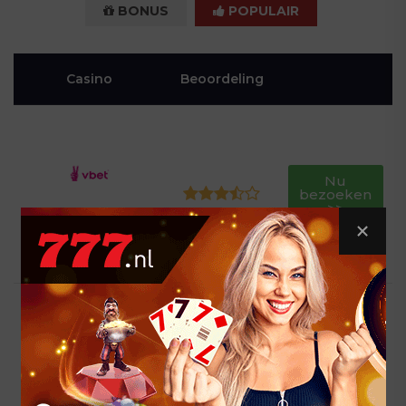
BONUS
POPULAIR
Casino
Beoordeling
Nu
bezoeken
>>
100
0
max
spins
bonus
Nu
bezoeken
>>