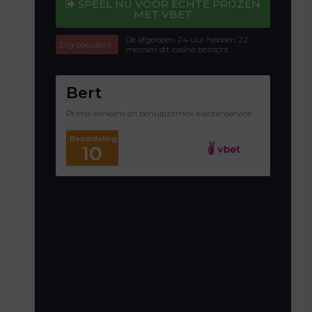
SPEEL NU VOOR ECHTE PRIJZEN
MET VBET
De afgelopen 24 uur hebben 22
Erg populair!!
mensen dit casino bezocht
Bert
Prima winkans en behulpzamek klantenservice
Beoordeling:
10