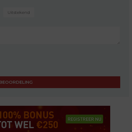
Uitstekend