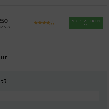
250
NU BEZOEKEN
>>
bonus
cut
ut?
?