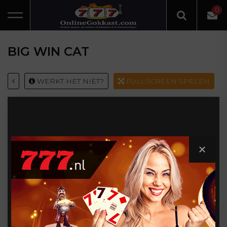
0
HOME
BIG WIN CAT
ONLINE CASINO GIDS
WERKT HET NIET?
FULLSCREEN SPELEN
ALLE GOKKASTEN SPELEN
CASINO GAMES
BINGO
KRASLOTEN
Ben je 18 jaar of ouder?