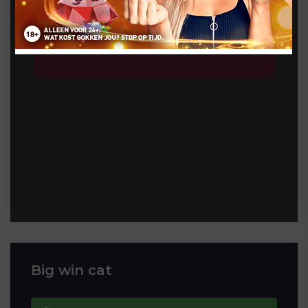
Voor dit spel dien je
18 jaar of ouder te zijn
JA
NEE
Big win cat