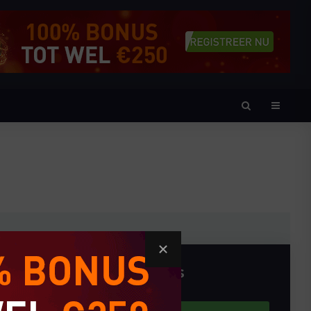
Blazing clusters