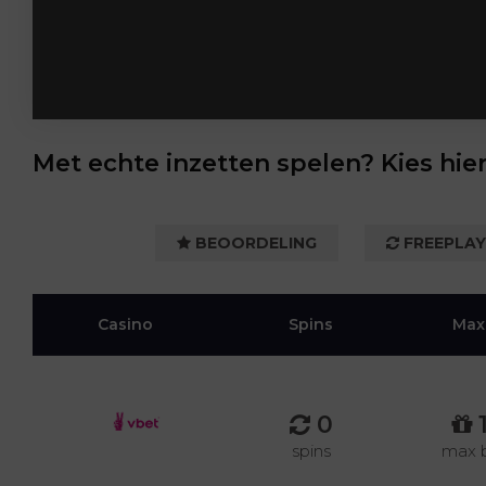
Met echte inzetten spelen? Kies hier
BEOORDELING
FREEPLAY
Casino
Spins
Max
0
spins
max 