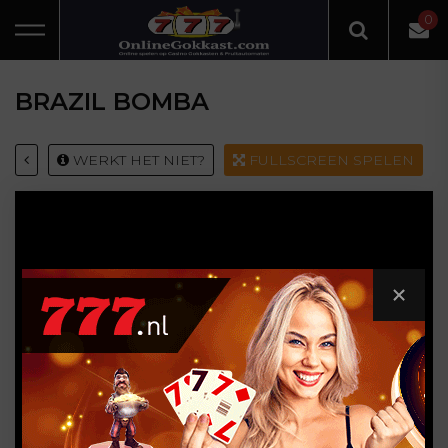
0
HOME
BRAZIL BOMBA
ONLINE CASINO GIDS
WERKT HET NIET?
FULLSCREEN SPELEN
ALLE GOKKASTEN SPELEN
CASINO GAMES
BINGO
KRASLOTEN
Ben je 18 jaar of ouder?