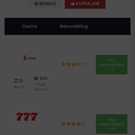
BONUS
POPULAIR
Casino
Beoordeling
Nu
bezoeken
>>
100
0
max
spins
bonus
Nu
bezoeken
>>