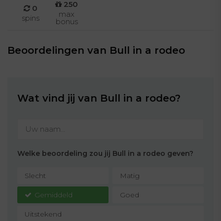
250
0
max
spins
bonus
Beoordelingen van Bull in a rodeo
Wat vind jij van Bull in a rodeo?
Welke beoordeling zou jij Bull in a rodeo geven?
Slecht
Matig
Gemiddeld
Goed
Uitstekend