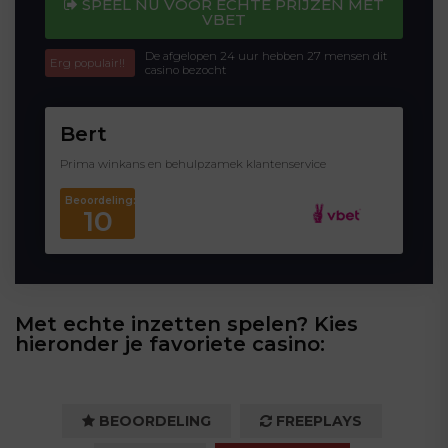
SPEEL NU VOOR ECHTE PRIJZEN MET
VBET
De afgelopen 24 uur hebben 27 mensen dit
Erg populair!!
casino bezocht
Bert
Prima winkans en behulpzamek klantenservice
Beoordeling:
10
Met echte inzetten spelen? Kies
hieronder je favoriete casino:
BEOORDELING
FREEPLAYS