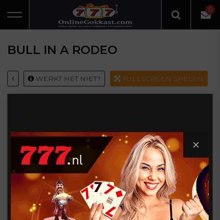
0
HOME
BULL IN A RODEO
ONLINE CASINO GIDS
WERKT HET NIET?
FULLSCREEN SPELEN
ALLE GOKKASTEN SPELEN
CASINO GAMES
BINGO
KRASLOTEN
Ben je 18 jaar of ouder?