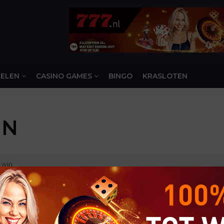
PELEN
CASINO GAMES
BINGO
KRASLOTEN
IN
d win
FULLSCREEN SPELEN