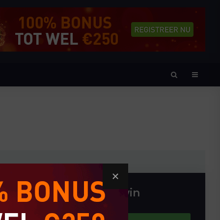
Cairo link and win