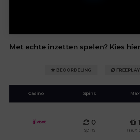
Met echte inzetten spelen? Kies hier
BEOORDELING
FREEPLAY
Casino
Spins
Max
0
spins
max 