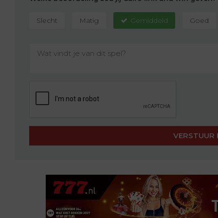
Slecht
Matig
Gemiddeld
Goed