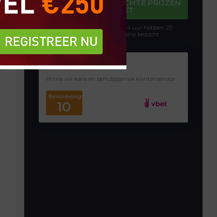
SPEEL NU VOOR ECHTE PRIJZEN
MET VBET
De afgelopen 24 uur hebben 20
Erg populair!!
mensen dit casino bezocht
Bert
Prima winkans en behulpzamek klantenservice
Beoordeling:
10