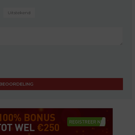
Uitstekend