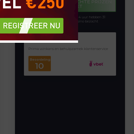
SPEEL NU VOOR ECHTE PRIJZEN
MET VBET
De afgelopen 24 uur hebben 31
Erg populair!!
mensen dit casino bezocht
Bert
Prima winkans en behulpzamek klantenservice
Beoordeling:
10