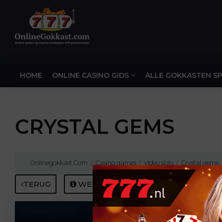
HOME
ONLINE CASINO GIDS
ALLE GOKKASTEN S
CRYSTAL GEMS
Onlinegokkast.Com
Casino games
Video slots
Crystal gems
TERUG
WERKT HET NIET?