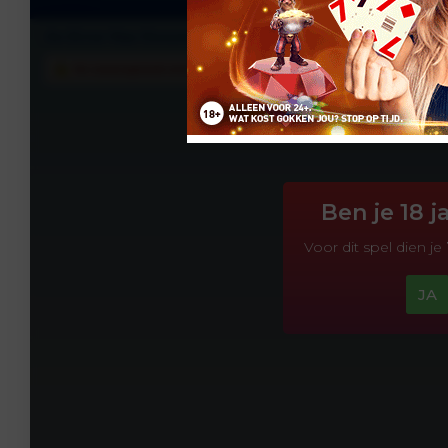
Ben je 18 j
Voor dit spel dien je
JA