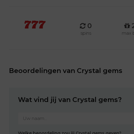
0
spins
max 
Beoordelingen van Crystal gems
Wat vind jij van Crystal gems?
Welke beoordeling zou jij Crystal gems geven?