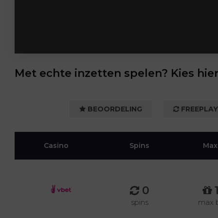
Met echte inzetten spelen? Kies hier
BEOORDELING
FREEPLAY
Casino
Spins
Max
0
spins
max 