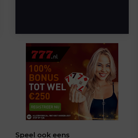
Speel ook eens