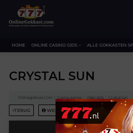
HOME
ONLINE CASINO GIDS
ALLE GOKKASTEN S
CRYSTAL SUN
Onlinegokkast.Com
Casino games
Video slots
Crystal sun
TERUG
WERKT HET NIET?