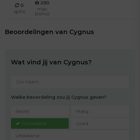
250
0
max
spins
bonus
Beoordelingen van Cygnus
Wat vind jij van Cygnus?
Welke beoordeling zou jij Cygnus geven?
Slecht
Matig
Gemiddeld
Goed
Uitstekend