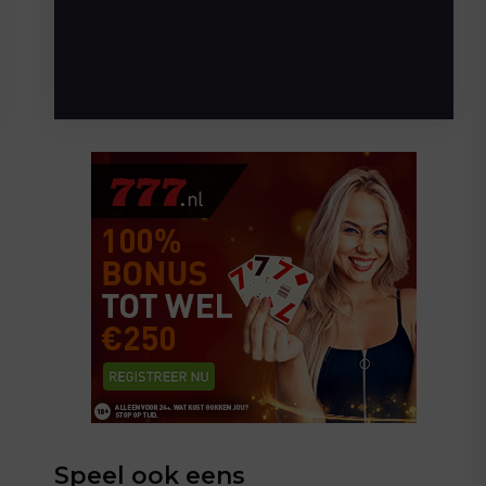
Speel ook eens