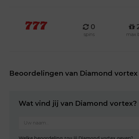
0
spins
max 
Beoordelingen van Diamond vortex
Wat vind jij van Diamond vortex?
Welke beoordeling zou jij Diamond vortex geven?