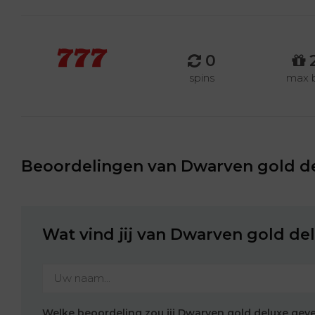
0
spins
max 
Beoordelingen van Dwarven gold d
Wat vind jij van Dwarven gold de
Welke beoordeling zou jij Dwarven gold deluxe gev