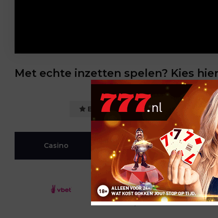
Met echte inzetten spelen? Kies hier
BEOORDELING
FREEPLAY
Casino
Spins
Max
0
spins
max 