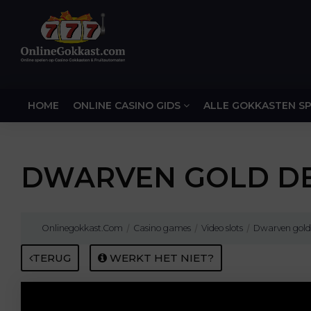
HOME
ONLINE CASINO GIDS
ALLE GOKKASTEN S
DWARVEN GOLD D
Onlinegokkast.Com
Casino games
Video slots
Dwarven gold
TERUG
WERKT HET NIET?