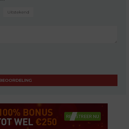
Uitstekend