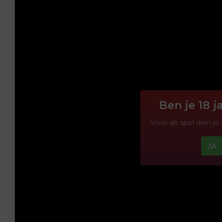
Ben je 18 j
Voor dit spel dien je
JA