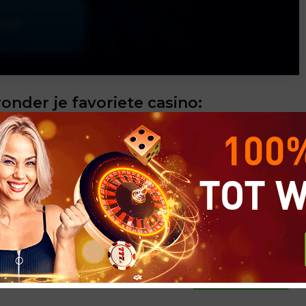
onder je favoriete casino:
S
BONUS
POPULAIR
 bonus
Beoordeling
100
NU BEZOEKEN
>>
bonus