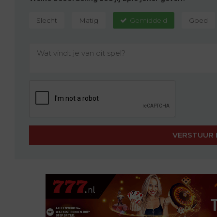
Slecht
Matig
Gemiddeld
Goed